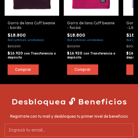
Gorro de lana Cuff beanie
Gorro de lana Cuff beanie
Gorro 
- bordo
- fucsia
- Lila
$18.800
$18.800
$18.
3x2 (ultimas unidades)
3x2 (ultimas unidades)
3x2 (ul
$20.200
$20.200
$20.20
$16.920
$16.920
$16.9
con
Transferencia o
con
Transferencia o
depósito
depósito
depósi
Comprar
Comprar
C
Desbloquea 🔓 Beneficios
Registrate con tu mail y desbloquea tu primer nivel de beneficios