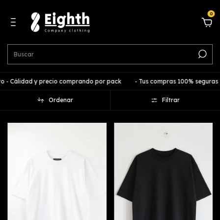
0
idad y precio comprando por pack
- Tus compras 100% seguras -
- E
Ordenar
Filtrar