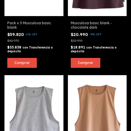
Pack x 3 Musculosa basic
Musculosa basic blank -
blank
chocolate dark
$59.820
$20.990
-
5
%
OFF
-
9
%
OFF
$62.970
$22.990
$53.838
$18.891
con
Transferencia o
con
Transferencia o
depósito
depósito
Comprar
Comprar