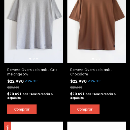
Remera Oversize blank - Gris
Remera Oversize blank -
melange 5%
Chocolate
$22.990
$22.990
-
12
%
OFF
-
12
%
OFF
$25.990
$25.990
$20.691
$20.691
con
Transferencia o
con
Transferencia o
depósito
depósito
Comprar
Comprar