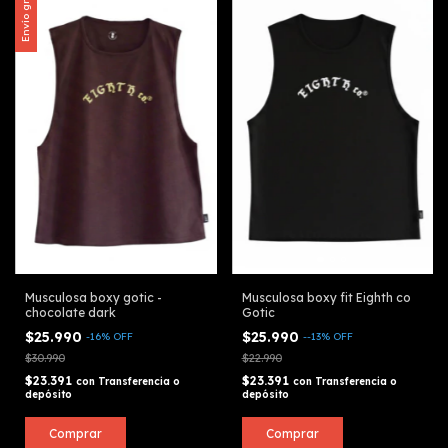
Envío gratis
Musculosa boxy gotic -
Musculosa boxy fit Eighth co
chocolate dark
Gotic
$25.990
$25.990
-
16
%
OFF
-
-13
%
OFF
$30.990
$22.990
$23.391
$23.391
con
Transferencia o
con
Transferencia o
depósito
depósito
Comprar
Comprar