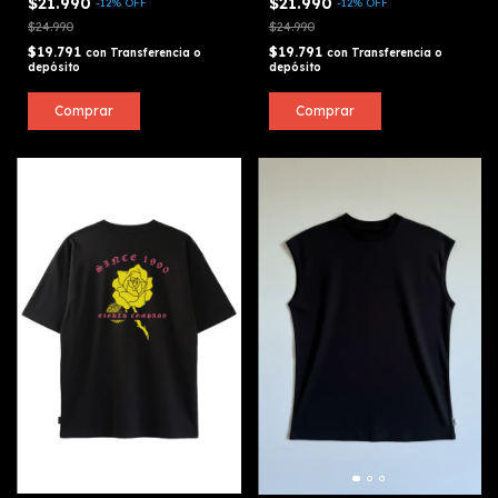
$21.990
$21.990
-
12
%
OFF
-
12
%
OFF
$24.990
$24.990
$19.791
$19.791
con
Transferencia o
con
Transferencia o
depósito
depósito
Comprar
Comprar