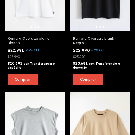
Remera Oversize blank -
Remera Oversize blank -
Blanco
Negro
$22.990
$22.990
-
12
%
OFF
-
12
%
OFF
$25.990
$25.990
$20.691
$20.691
con
Transferencia o
con
Transferencia o
depósito
depósito
Comprar
Comprar