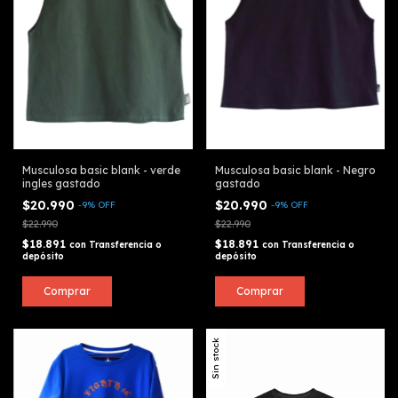
Musculosa basic blank - verde
Musculosa basic blank - Negro
ingles gastado
gastado
$20.990
$20.990
-
9
%
OFF
-
9
%
OFF
$22.990
$22.990
$18.891
$18.891
con
Transferencia o
con
Transferencia o
depósito
depósito
Comprar
Comprar
Sin stock