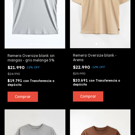
Remera Oversize blank -
Remera Oversize blank sin
Arena
mangas - gris melange 5%
$22.990
$21.990
-
12
%
OFF
-
12
%
OFF
$25.990
$24.990
$20.691
$19.791
con
Transferencia o
con
Transferencia o
depósito
depósito
Comprar
Comprar