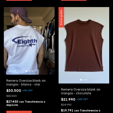
Envío gratis
Remera Oversize blank sin
mangas - blanco - star
Remera Oversize blank sin
$30.500
-
6
%
OFF
mangas - chocolate
$32.540
$21.990
-
12
%
OFF
$27.450
con
Transferencia o
$24.990
depósito
$19.791
con
Transferencia o